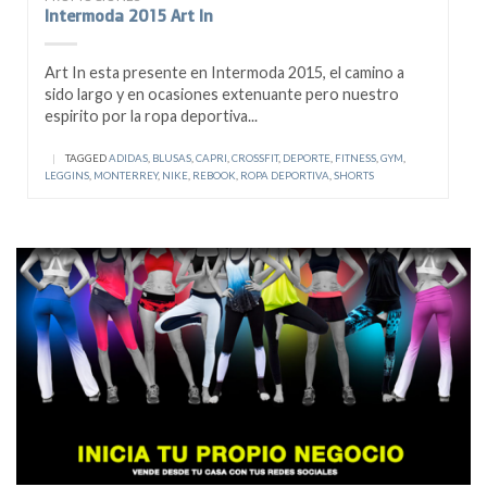
Intermoda 2015 Art In
Art In esta presente en Intermoda 2015, el camino a
sido largo y en ocasiones extenuante pero nuestro
espirito por la ropa deportiva...
|
TAGGED
ADIDAS
,
BLUSAS
,
CAPRI
,
CROSSFIT
,
DEPORTE
,
FITNESS
,
GYM
,
LEGGINS
,
MONTERREY
,
NIKE
,
REBOOK
,
ROPA DEPORTIVA
,
SHORTS