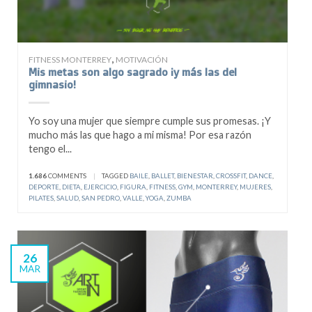
,
FITNESS MONTERREY
MOTIVACIÓN
Mis metas son algo sagrado ¡y más las del
gimnasio!
Yo soy una mujer que siempre cumple sus promesas. ¡Y
mucho más las que hago a mi misma! Por esa razón
tengo el...
1.686
COMMENTS
|
TAGGED
BAILE
,
BALLET
,
BIENESTAR
,
CROSSFIT
,
DANCE
,
DEPORTE
,
DIETA
,
EJERCICIO
,
FIGURA
,
FITNESS
,
GYM
,
MONTERREY
,
MUJERES
,
PILATES
,
SALUD
,
SAN PEDRO
,
VALLE
,
YOGA
,
ZUMBA
26
MAR