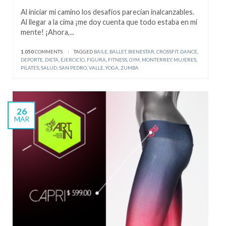
Al iniciar mi camino los desafíos parecían inalcanzables.
Al llegar a la cima ¡me doy cuenta que todo estaba en mi
mente! ¡Ahora,...
1.050
COMMENTS
|
TAGGED
BAILE
,
BALLET
,
BIENESTAR
,
CROSSFIT
,
DANCE
,
DEPORTE
,
DIETA
,
EJERCICIO
,
FIGURA
,
FITNESS
,
GYM
,
MONTERREY
,
MUJERES
,
PILATES
,
SALUD
,
SAN PEDRO
,
VALLE
,
YOGA
,
ZUMBA
26
MAR