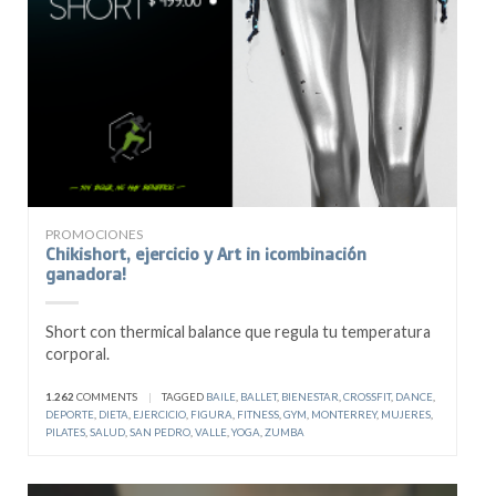
PROMOCIONES
Chikishort, ejercicio y Art in ¡combinación
ganadora!
Short con thermical balance que regula tu temperatura
corporal.
1.262
COMMENTS
|
TAGGED
BAILE
,
BALLET
,
BIENESTAR
,
CROSSFIT
,
DANCE
,
DEPORTE
,
DIETA
,
EJERCICIO
,
FIGURA
,
FITNESS
,
GYM
,
MONTERREY
,
MUJERES
,
PILATES
,
SALUD
,
SAN PEDRO
,
VALLE
,
YOGA
,
ZUMBA