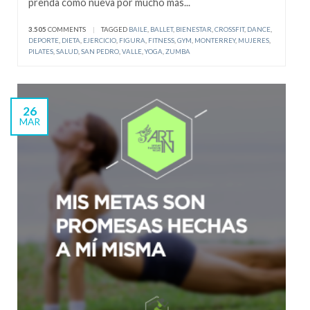
prenda como nueva por mucho más...
3.505
COMMENTS
|
TAGGED
BAILE
,
BALLET
,
BIENESTAR
,
CROSSFIT
,
DANCE
,
DEPORTE
,
DIETA
,
EJERCICIO
,
FIGURA
,
FITNESS
,
GYM
,
MONTERREY
,
MUJERES
,
PILATES
,
SALUD
,
SAN PEDRO
,
VALLE
,
YOGA
,
ZUMBA
26
MAR