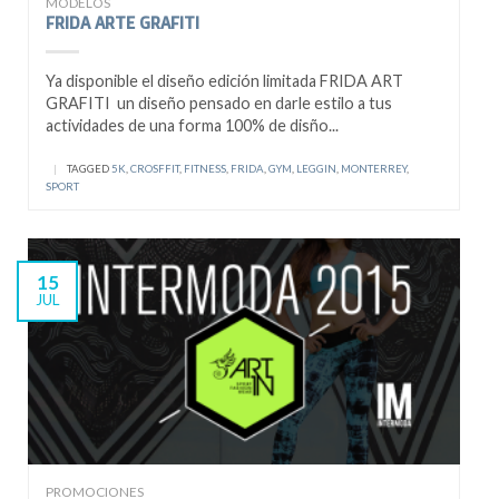
MODELOS
FRIDA ARTE GRAFITI
Ya disponible el diseño edición limitada FRIDA ART
GRAFITI un diseño pensado en darle estilo a tus
actividades de una forma 100% de disño...
|
TAGGED
5K
,
CROSFFIT
,
FITNESS
,
FRIDA
,
GYM
,
LEGGIN
,
MONTERREY
,
SPORT
15
JUL
PROMOCIONES