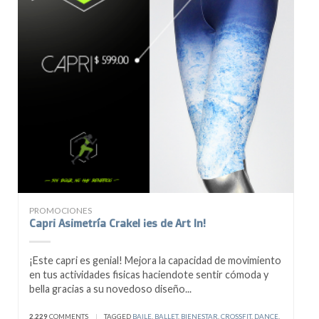
PROMOCIONES
Capri Asimetría Crakel ¡es de Art In!
¡Este capri es genial! Mejora la capacidad de movimiento
en tus actividades fisicas haciendote sentir cómoda y
bella gracias a su novedoso diseño...
2.229
COMMENTS
|
TAGGED
BAILE
,
BALLET
,
BIENESTAR
,
CROSSFIT
,
DANCE
,