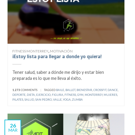
,
FITNESS MONTERREY
MOTIVACIÓN
¡Estoy lista para llegar a donde yo quiera!
Tener salud, saber a dónde me dirijo y estar bien
preparada es lo que me lleva al éxito.
1.273
COMMENTS
|
TAGGED
BAILE
,
BALLET
,
BIENESTAR
,
CROSSFIT
,
DANCE
,
DEPORTE
,
DIETA
,
EJERCICIO
,
FIGURA
,
FITNESS
,
GYM
,
MONTERREY
,
MUJERES
,
PILATES
,
SALUD
,
SAN PEDRO
,
VALLE
,
YOGA
,
ZUMBA
26
MAR