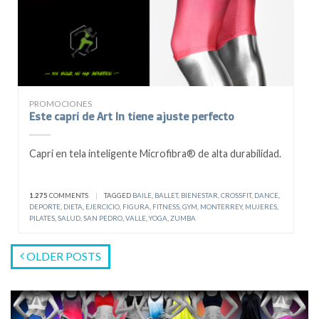
PROMOCIONES
Este capri de Art In tiene ajuste perfecto
Capri en tela inteligente Microfibra® de alta durabilidad.
1.275
COMMENTS
|
TAGGED
BAILE
,
BALLET
,
BIENESTAR
,
CROSSFIT
,
DANCE
,
DEPORTE
,
DIETA
,
EJERCICIO
,
FIGURA
,
FITNESS
,
GYM
,
MONTERREY
,
MUJERES
,
PILATES
,
SALUD
,
SAN PEDRO
,
VALLE
,
YOGA
,
ZUMBA
OLDER POSTS