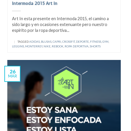
Intermoda 2015 Art In
Art In esta presente en Intermoda 2015, el camino a
sido largo y en ocasiones extenuante pero nuestro
espirito por la ropa deportiva...
|
TAGGED
ADIDAS
,
BLUSAS
,
CAPRI
,
CROSSFIT
,
DEPORTE
,
FITNESS
,
GYM
,
LEGGINS
,
MONTERREY
,
NIKE
,
REBOOK
,
ROPA DEPORTIVA
,
SHORTS
26
MAR