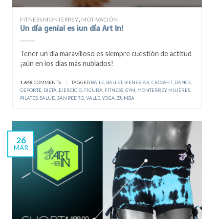
,
FITNESS MONTERREY
MOTIVACIÓN
Un día genial es ¡un día Art In!
Tener un día maravilloso es siempre cuestión de actitud
¡aún en los días más nublados!
1.648
COMMENTS
|
TAGGED
BAILE
,
BALLET
,
BIENESTAR
,
CROSSFIT
,
DANCE
,
DEPORTE
,
DIETA
,
EJERCICIO
,
FIGURA
,
FITNESS
,
GYM
,
MONTERREY
,
MUJERES
,
PILATES
,
SALUD
,
SAN PEDRO
,
VALLE
,
YOGA
,
ZUMBA
26
MAR