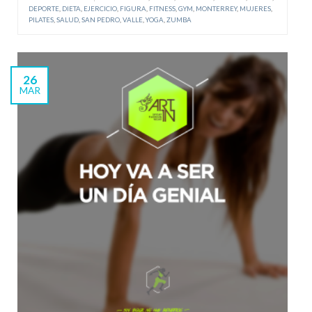
DEPORTE
,
DIETA
,
EJERCICIO
,
FIGURA
,
FITNESS
,
GYM
,
MONTERREY
,
MUJERES
,
PILATES
,
SALUD
,
SAN PEDRO
,
VALLE
,
YOGA
,
ZUMBA
26
MAR