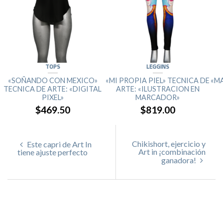
TOPS
LEGGINS
«SOÑANDO CON MEXICO»
«MI PROPIA PIEL» TECNICA DE
«M
TECNICA DE ARTE: «DIGITAL
ARTE: «ILUSTRACION EN
PIXEL»
MARCADOR»
$469.50
$819.00
Chikishort, ejercicio y
Este capri de Art In
Art in ¡combinación
tiene ajuste perfecto
ganadora!