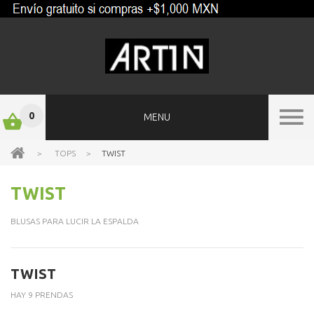
0
MENU
>
TOPS
>
TWIST
TWIST
BLUSAS PARA LUCIR LA ESPALDA
TWIST
HAY 9 PRENDAS