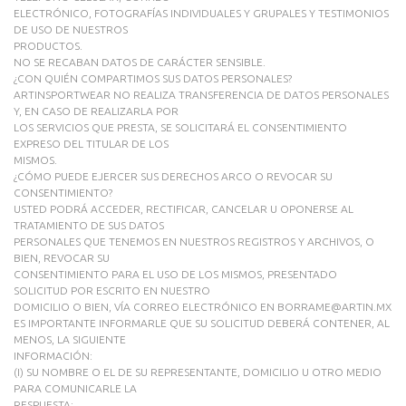
ELECTRÓNICO, FOTOGRAFÍAS INDIVIDUALES Y GRUPALES Y TESTIMONIOS
DE USO DE NUESTROS
PRODUCTOS.
NO SE RECABAN DATOS DE CARÁCTER SENSIBLE.
¿CON QUIÉN COMPARTIMOS SUS DATOS PERSONALES?
ARTINSPORTWEAR NO REALIZA TRANSFERENCIA DE DATOS PERSONALES
Y, EN CASO DE REALIZARLA POR
LOS SERVICIOS QUE PRESTA, SE SOLICITARÁ EL CONSENTIMIENTO
EXPRESO DEL TITULAR DE LOS
MISMOS.
¿CÓMO PUEDE EJERCER SUS DERECHOS ARCO O REVOCAR SU
CONSENTIMIENTO?
USTED PODRÁ ACCEDER, RECTIFICAR, CANCELAR U OPONERSE AL
TRATAMIENTO DE SUS DATOS
PERSONALES QUE TENEMOS EN NUESTROS REGISTROS Y ARCHIVOS, O
BIEN, REVOCAR SU
CONSENTIMIENTO PARA EL USO DE LOS MISMOS, PRESENTADO
SOLICITUD POR ESCRITO EN NUESTRO
DOMICILIO O BIEN, VÍA CORREO ELECTRÓNICO EN BORRAME@ARTIN.MX
ES IMPORTANTE INFORMARLE QUE SU SOLICITUD DEBERÁ CONTENER, AL
MENOS, LA SIGUIENTE
INFORMACIÓN:
(I) SU NOMBRE O EL DE SU REPRESENTANTE, DOMICILIO U OTRO MEDIO
PARA COMUNICARLE LA
RESPUESTA;