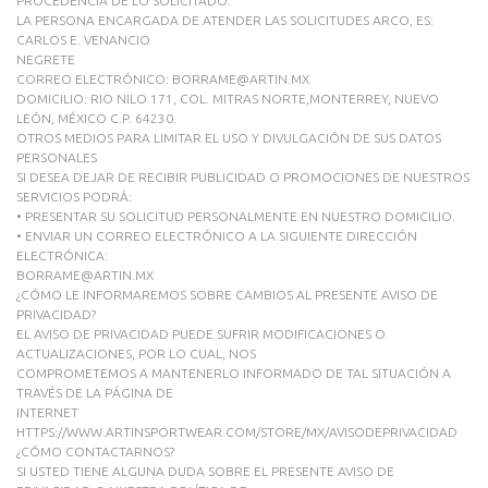
PROCEDENCIA DE LO SOLICITADO.
LA PERSONA ENCARGADA DE ATENDER LAS SOLICITUDES ARCO, ES:
CARLOS E. VENANCIO
NEGRETE
CORREO ELECTRÓNICO: BORRAME@ARTIN.MX
DOMICILIO: RIO NILO 171, COL. MITRAS NORTE,MONTERREY, NUEVO
LEÓN, MÉXICO C.P. 64230.
OTROS MEDIOS PARA LIMITAR EL USO Y DIVULGACIÓN DE SUS DATOS
PERSONALES
SI DESEA DEJAR DE RECIBIR PUBLICIDAD O PROMOCIONES DE NUESTROS
SERVICIOS PODRÁ:
• PRESENTAR SU SOLICITUD PERSONALMENTE EN NUESTRO DOMICILIO.
• ENVIAR UN CORREO ELECTRÓNICO A LA SIGUIENTE DIRECCIÓN
ELECTRÓNICA:
BORRAME@ARTIN.MX
¿CÓMO LE INFORMAREMOS SOBRE CAMBIOS AL PRESENTE AVISO DE
PRIVACIDAD?
EL AVISO DE PRIVACIDAD PUEDE SUFRIR MODIFICACIONES O
ACTUALIZACIONES, POR LO CUAL, NOS
COMPROMETEMOS A MANTENERLO INFORMADO DE TAL SITUACIÓN A
TRAVÉS DE LA PÁGINA DE
INTERNET
HTTPS://WWW.ARTINSPORTWEAR.COM/STORE/MX/AVISODEPRIVACIDAD
¿CÓMO CONTACTARNOS?
SI USTED TIENE ALGUNA DUDA SOBRE EL PRESENTE AVISO DE