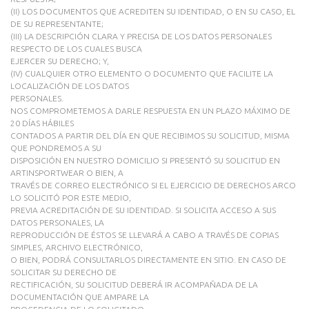
(II) LOS DOCUMENTOS QUE ACREDITEN SU IDENTIDAD, O EN SU CASO, EL
DE SU REPRESENTANTE;
(III) LA DESCRIPCIÓN CLARA Y PRECISA DE LOS DATOS PERSONALES
RESPECTO DE LOS CUALES BUSCA
EJERCER SU DERECHO; Y,
(IV) CUALQUIER OTRO ELEMENTO O DOCUMENTO QUE FACILITE LA
LOCALIZACIÓN DE LOS DATOS
PERSONALES.
NOS COMPROMETEMOS A DARLE RESPUESTA EN UN PLAZO MÁXIMO DE
20 DÍAS HÁBILES
CONTADOS A PARTIR DEL DÍA EN QUE RECIBIMOS SU SOLICITUD, MISMA
QUE PONDREMOS A SU
DISPOSICIÓN EN NUESTRO DOMICILIO SI PRESENTÓ SU SOLICITUD EN
ARTINSPORTWEAR O BIEN, A
TRAVÉS DE CORREO ELECTRÓNICO SI EL EJERCICIO DE DERECHOS ARCO
LO SOLICITÓ POR ESTE MEDIO,
PREVIA ACREDITACIÓN DE SU IDENTIDAD. SI SOLICITA ACCESO A SUS
DATOS PERSONALES, LA
REPRODUCCIÓN DE ÉSTOS SE LLEVARÁ A CABO A TRAVÉS DE COPIAS
SIMPLES, ARCHIVO ELECTRÓNICO,
O BIEN, PODRÁ CONSULTARLOS DIRECTAMENTE EN SITIO. EN CASO DE
SOLICITAR SU DERECHO DE
RECTIFICACIÓN, SU SOLICITUD DEBERÁ IR ACOMPAÑADA DE LA
DOCUMENTACIÓN QUE AMPARE LA