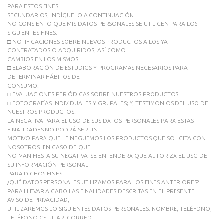
PARA ESTOS FINES
SECUNDARIOS, INDÍQUELO A CONTINUACIÓN.
NO CONSIENTO QUE MIS DATOS PERSONALES SE UTILICEN PARA LOS
SIGUIENTES FINES:
□ NOTIFICACIONES SOBRE NUEVOS PRODUCTOS A LOS YA
CONTRATADOS O ADQUIRIDOS, ASÍ COMO
CAMBIOS EN LOS MISMOS.
□ ELABORACIÓN DE ESTUDIOS Y PROGRAMAS NECESARIOS PARA
DETERMINAR HÁBITOS DE
CONSUMO.
□ EVALUACIONES PERIÓDICAS SOBRE NUESTROS PRODUCTOS.
□ FOTOGRAFÍAS INDIVIDUALES Y GRUPALES; Y, TESTIMONIOS DEL USO DE
NUESTROS PRODUCTOS.
LA NEGATIVA PARA EL USO DE SUS DATOS PERSONALES PARA ESTAS
FINALIDADES NO PODRÁ SER UN
MOTIVO PARA QUE LE NEGUEMOS LOS PRODUCTOS QUE SOLICITA CON
NOSOTROS. EN CASO DE QUE
NO MANIFIESTA SU NEGATIVA, SE ENTENDERÁ QUE AUTORIZA EL USO DE
SU INFORMACIÓN PERSONAL
PARA DICHOS FINES.
¿QUÉ DATOS PERSONALES UTILIZAMOS PARA LOS FINES ANTERIORES?
PARA LLEVAR A CABO LAS FINALIDADES DESCRITAS EN EL PRESENTE
AVISO DE PRIVACIDAD,
UTILIZAREMOS LO SIGUIENTES DATOS PERSONALES: NOMBRE, TELÉFONO,
TELÉFONO CELULAR, CORREO