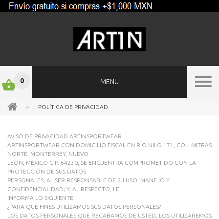
0
MENU
>
POLÍTICA DE PRIVACIDAD
AVISO DE PRIVACIDAD ARTINSPORTWEAR
ARTINSPORTWEAR CON DOMICILIO FISCAL EN RIO NILO 171, COL. MITRAS
NORTE, MONTERREY, NUEVO
LEÓN, MÉXICO C.P. 64230, SE ENCUENTRA COMPROMETIDO CON LA
PROTECCIÓN DE SUS DATOS
PERSONALES, AL SER RESPONSABLE DE SU USO, MANEJO Y
CONFIDENCIALIDAD; Y, AL RESPECTO, LE
INFORMA LO SIGUIENTE:
¿PARA QUÉ FINES UTILIZAMOS SUS DATOS PERSONALES?
LOS DATOS PERSONALES QUE RECABAMOS DE USTED, LOS UTILIZAREMOS