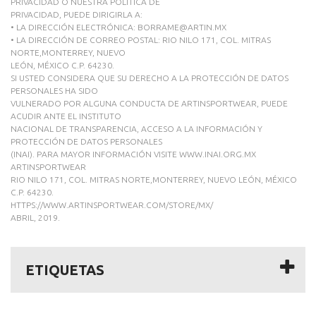
PRIVACIDAD O NUESTRA POLÍTICA DE
PRIVACIDAD, PUEDE DIRIGIRLA A:
• LA DIRECCIÓN ELECTRÓNICA: BORRAME@ARTIN.MX
• LA DIRECCIÓN DE CORREO POSTAL: RIO NILO 171, COL. MITRAS
NORTE,MONTERREY, NUEVO
LEÓN, MÉXICO C.P. 64230.
SI USTED CONSIDERA QUE SU DERECHO A LA PROTECCIÓN DE DATOS
PERSONALES HA SIDO
VULNERADO POR ALGUNA CONDUCTA DE ARTINSPORTWEAR, PUEDE
ACUDIR ANTE EL INSTITUTO
NACIONAL DE TRANSPARENCIA, ACCESO A LA INFORMACIÓN Y
PROTECCIÓN DE DATOS PERSONALES
(INAI). PARA MAYOR INFORMACIÓN VISITE WWW.INAI.ORG.MX
ARTINSPORTWEAR
RIO NILO 171, COL. MITRAS NORTE,MONTERREY, NUEVO LEÓN, MÉXICO
C.P. 64230.
HTTPS://WWW.ARTINSPORTWEAR.COM/STORE/MX/
ABRIL, 2019.
ETIQUETAS