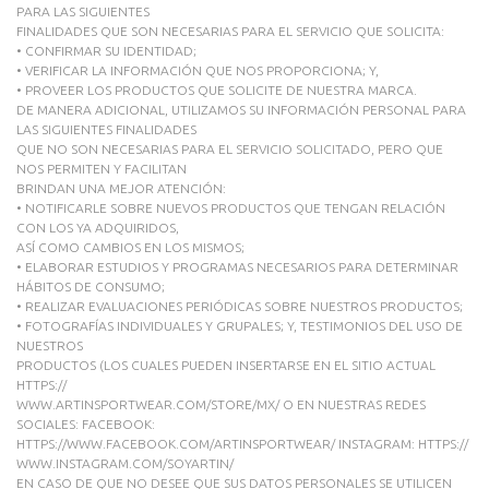
PARA LAS SIGUIENTES
FINALIDADES QUE SON NECESARIAS PARA EL SERVICIO QUE SOLICITA:
• CONFIRMAR SU IDENTIDAD;
• VERIFICAR LA INFORMACIÓN QUE NOS PROPORCIONA; Y,
• PROVEER LOS PRODUCTOS QUE SOLICITE DE NUESTRA MARCA.
DE MANERA ADICIONAL, UTILIZAMOS SU INFORMACIÓN PERSONAL PARA
LAS SIGUIENTES FINALIDADES
QUE NO SON NECESARIAS PARA EL SERVICIO SOLICITADO, PERO QUE
NOS PERMITEN Y FACILITAN
BRINDAN UNA MEJOR ATENCIÓN:
• NOTIFICARLE SOBRE NUEVOS PRODUCTOS QUE TENGAN RELACIÓN
CON LOS YA ADQUIRIDOS,
ASÍ COMO CAMBIOS EN LOS MISMOS;
• ELABORAR ESTUDIOS Y PROGRAMAS NECESARIOS PARA DETERMINAR
HÁBITOS DE CONSUMO;
• REALIZAR EVALUACIONES PERIÓDICAS SOBRE NUESTROS PRODUCTOS;
• FOTOGRAFÍAS INDIVIDUALES Y GRUPALES; Y, TESTIMONIOS DEL USO DE
NUESTROS
PRODUCTOS (LOS CUALES PUEDEN INSERTARSE EN EL SITIO ACTUAL
HTTPS://
WWW.ARTINSPORTWEAR.COM/STORE/MX/ O EN NUESTRAS REDES
SOCIALES: FACEBOOK:
HTTPS://WWW.FACEBOOK.COM/ARTINSPORTWEAR/ INSTAGRAM: HTTPS://
WWW.INSTAGRAM.COM/SOYARTIN/
EN CASO DE QUE NO DESEE QUE SUS DATOS PERSONALES SE UTILICEN